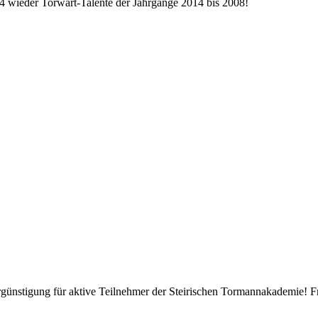
wieder Torwart-Talente der Jahrgänge 2014 bis 2008!
stigung für aktive Teilnehmer der Steirischen Tormannakademie! 